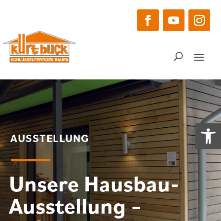
Skip
to
content
Facebook
YouTube
Instag
Werkzeugle
AUSSTELLUNG
Unsere Hausbau-
Ausstellung –