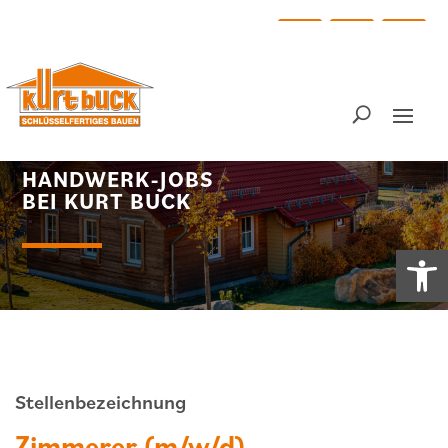
Skip
to
content
Facebook
YouTube
Instag
HANDWERK-JOBS
BEI KURT BUCK
Werkzeugle
Stellenbezeichnung
Zimmerer (m/w/d)